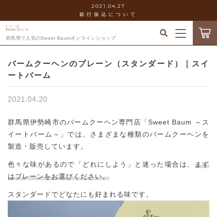
2021.04.27
銀行振込について
キーワード検索
群馬県で人気のSweet Baumオンラインショップ
ログイン / 会員登録
バームクーヘンのプレーン（スタンダード）｜スイ
すべて
お気に入り
ートバーム
こだわり検索
セット
2021.04.20
当社について
親カテゴリ
ホール
群馬県伊勢崎市のバームクーヘン専門店「Sweet Baum ～ス
イートバーム～」では、さまざまな種類のバームクーヘンを
お知らせ
製造・販売しています。
ミニ
子カテゴリ
色々な味があるので「どれにしよう」と迷った場合は、
まず
ショッピングガイド
ギフトボックス
はプレーンをお選びください。
スタンダードでどなたにも好まれる味です。
価格帯
ブログ
～