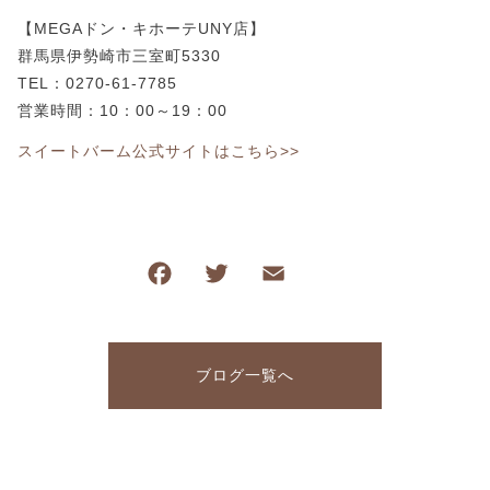
【MEGAドン・キホーテUNY店】
群馬県伊勢崎市三室町5330
TEL：0270-61-7785
営業時間：10：00～19：00
スイートバーム公式サイトはこちら>>
F
T
E
共
a
wi
m
有
c
tt
ai
e
er
l
ブログ一覧へ
b
o
o