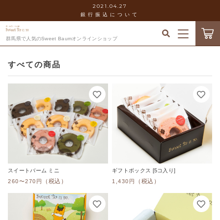
2021.04.27
銀行振込について
キーワード検索
群馬県で人気のSweet Baumオンラインショップ
ログイン / 会員登録
すべての商品
すべて
お気に入り
こだわり検索
セット
当社について
親カテゴリ
ホール
お知らせ
ミニ
子カテゴリ
ショッピングガイド
スイートバーム ミニ
ギフトボックス [5コ入り]
ギフトボックス
（税込）
（税込）
260〜270円
1,430円
価格帯
ブログ
～