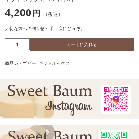
4,200
円
（税込）
大切な方への贈り物や手土産にどうぞ。
カートに入れる
ギ
フ
ト
商品カテゴリー:
ギフトボックス
ボ
ッ
ク
ス
[1
5
コ
入
り]
個