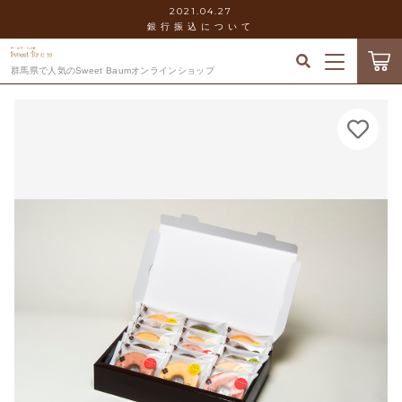
2021.04.27
銀行振込について
カートに商品を追加しました
キーワード検索
群馬県で人気のSweet Baumオンラインショップ
ログイン / 会員登録
すべて
お気に入り
ギフトボックス [15コ入り]
こだわり検索
数量
セット
当社について
親カテゴリ
4,200円
（税込）
ホール
お知らせ
ミニ
子カテゴリ
ショッピングガイド
ショッピングを続ける
ギフトボックス
価格帯
ブログ
～
カートを確認する